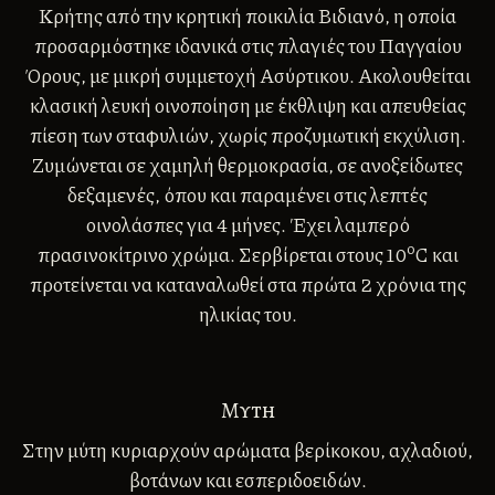
Κρήτης από την κρητική ποικιλία Βιδιανό, η οποία
προσαρμόστηκε ιδανικά στις πλαγιές του Παγγαίου
Όρους, με μικρή συμμετοχή Ασύρτικου. Ακολουθείται
κλασική λευκή οινοποίηση με έκθλιψη και απευθείας
πίεση των σταφυλιών, χωρίς προζυμωτική εκχύλιση.
Ζυμώνεται σε χαμηλή θερμοκρασία, σε ανοξείδωτες
δεξαμενές, όπου και παραμένει στις λεπτές
οινολάσπες για 4 μήνες. Έχει λαμπερό
ο
πρασινοκίτρινο χρώμα. Σερβίρεται στους 10
C και
προτείνεται να καταναλωθεί στα πρώτα 2 χρόνια της
ηλικίας του.
Μυτη
Στην μύτη κυριαρχούν αρώματα βερίκοκου, αχλαδιού,
βοτάνων και εσπεριδοειδών.