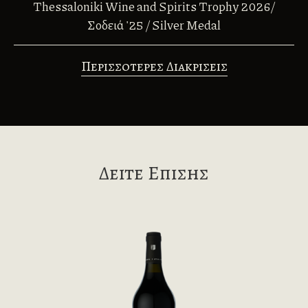
Thessaloniki Wine and Spirits Trophy 2026/
Σοδειά '25 / Silver Medal
Περισσοτερες Διακρισεις
Δειτε Επισης