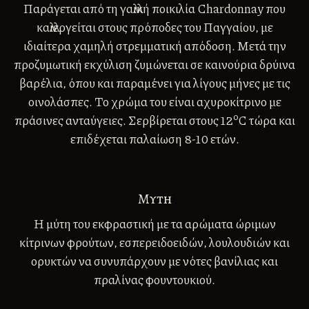
Παράγεται από τη γαλλική ποικιλία Chardonnay που
καλλιεργείται στους πρόποδες του Παγγαίου, με
ιδιαίτερα χαμηλή στρεμματική απόδοση. Μετά την
προζυµωτική εκχύλιση ζυμώνεται σε καινούρια δρύινα
βαρέλια, όπου και παραμένει για λίγους μήνες µε τις
οινολάσπες. Το χρώμα του είναι αχυροκίτρινο µε
ο
πράσινες ανταύγειες. Σερβίρεται στους 12
C τώρα και
επιδέχεται παλαίωση 8-10 ετών.
Μυτη
Η μύτη του εκφραστική µε τα αρώματα ώριμων
κίτρινων φρούτων, εσπερειδοειδών, λουλουδιών και
ορυκτών να συνυπάρχουν με νότες βανίλιας και
πραλίνας φουντουκιού.