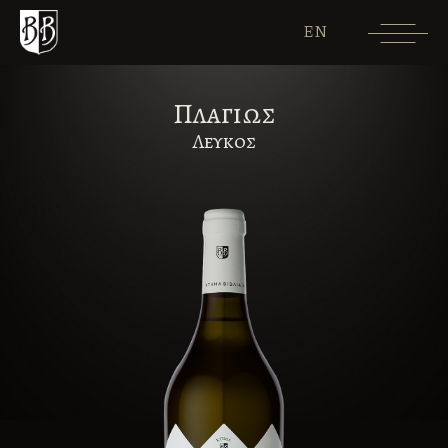
EN
Πλαγιως
Λευκος