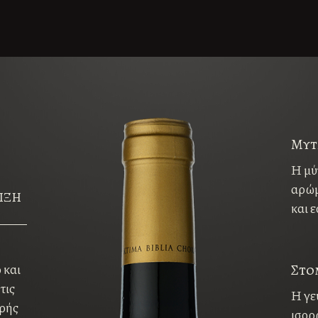
Μυτ
Η μύ
αρώμ
ΙΞΗ
και 
 και
Στο
τις
Η γε
κρής
ισορ