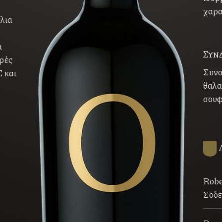
χαρα
έλια
ι
Συν
φρές
Συνο
C και
θαλα
σουφ
Δ
Robe
Σοδει