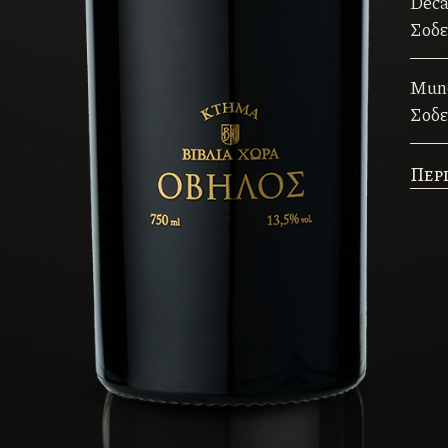
Deca
Σοδε
Mund
Σοδε
Περι