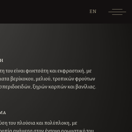
EN
η
τη του είναι φινετσάτη και εκφραστική, µε
ατα βερίκοκου, μελιού, τροπικών φρούτων
εσπεριδοειδών, ξηρών καρπών και βανίλιας.
μα
ύση του πλούσια και πολύπλοκη, με
ροπία ανάμεσα στον έντονο αρωματικό του