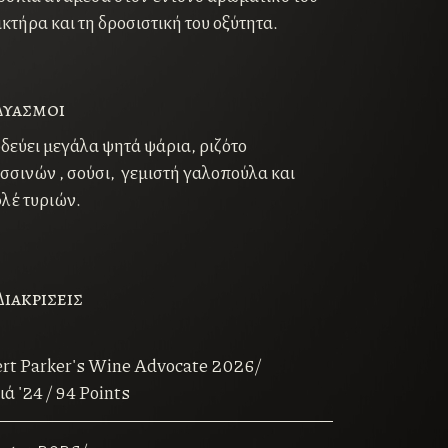
κτήρα και τη δροσιστική του οξύτητα.
δυασμοι
δεύει μεγάλα ψητά ψάρια, ριζότο
σσινών , σούσι, γεμιστή γαλοπούλα και
λέ τυριών.
ιακρισεις
rt Parker's Wine Advocate 2026/
ά '24 / 94 Points