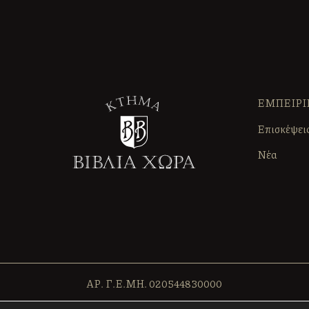
ΕΜΠΕΙΡΙ
Επισκέψει
Νέα
ΑΡ. Γ.Ε.ΜΗ. 020544830000
×