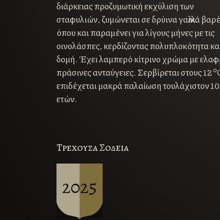
διάρκειας προζυμωτική εκχύλιση των
σταφυλιών, ζυμώνεται σε δρύινα γαλλικά βαρ
όπου και παραμένει για λίγους μήνες με τις
οινολάσπες, κερδίζοντας πολυπλοκότητα κα
δομή. Έχει λαμπερό κίτρινο χρώμα µε ελα
ο
πράσινες ανταύγειες. Σερβίρεται στους 12
επιδέχεται μακρά παλαίωση τουλάχιστον 10
ετών.
Tρεχουσα Σοδεια
2025