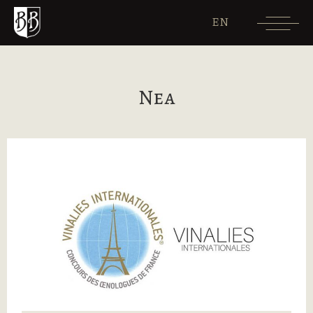
EN
Νεα