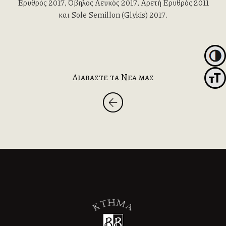
Ερυθρός 2017, ΄Οβηλος Λευκός 2017, Αρετή Ερυθρός 2011
και Sole Semillon (Glykis) 2017.
Εναλλα
Διαβαστε τα Νεα μας
Εναλλ