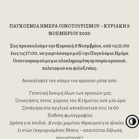
ΠΑΓΚΟΣΜΙΑ ΗΜΕΡΑ ΟΙΝΟΤΟΥΡΙΣΜΟΥ – ΚΥΡΙΑΚΗ 9
ΝΟΕΜΒΡΙΟΥ 2025
Σας προσκαλούμε την Κυριακή 9 Νοεμβρίου, από τις 11:00
έως τις 17:00, να γιορτάσουμε μαζί την Παγκόσμια Ημέρα
Οινοτουρισμού με μια ολοκληρωμένη εμπειρία κρασιού,
πολιτισμού και φιλοξενίας.
Ανακαλύψτε τον κόσμο του κρασιού μέσα από:
Γευστική δοκιμή όλων των κρασιών μας
Ξεναγήσεις στους χώρους του Κτήματος ανά μία ώρα
Ξενάγηση στα αγγλικά αποκλειστικά στις 14:00
Έκθεση φωτογραφίας
Δράση για παιδιά:
Κυνήγι χαμένου θησαυρού
για ηλικίες 8–
Εναλλα
11 ετών (περιορισμένες θέσεις – απαιτείται δήλωση
Εναλλ
συμμετοχής)