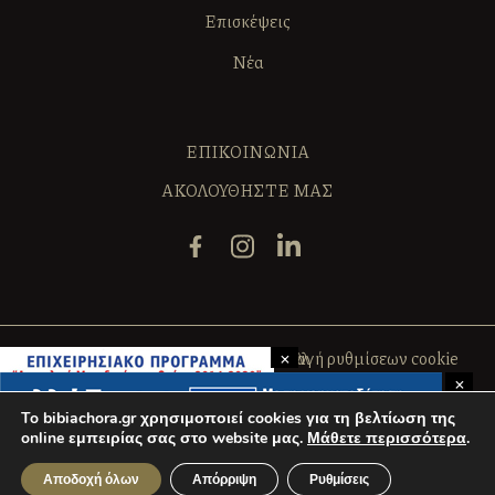
Επισκέψεις
Νέα
ΕΠΙΚΟΙΝΩΝΙΑ
ΑΚΟΛΟΥΘΗΣΤΕ ΜΑΣ
×
Πολιτική Cookies
Όροι Χρήσης
Αλλαγή ρυθμίσεων cookie
×
ΑΡ. Γ.Ε.ΜΗ. 020544830000
To bibiachora.gr χρησιμοποιεί cookies για τη βελτίωση της
online εμπειρίας σας στο website μας.
Μάθετε περισσότερα
.
All rights reserved 2026
Αποδοχή όλων
Απόρριψη
Ρυθμίσεις
Powered by
INK Design