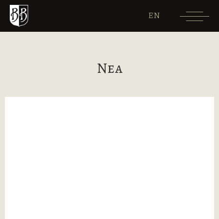
EN
Νεα