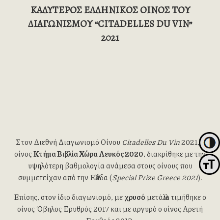
ΚΑΛΥΤΕΡΟΣ ΕΛΛΗΝΙΚΟΣ ΟΙΝΟΣ ΤΟΥ
ΔΙΑΓΩΝΙΣΜΟΥ “CITADELLES DU VIN”
2021
Στον Διεθνή Διαγωνισμό Οίνου
Citadelles
Du
Vin
2021, ο
Εναλλα
οίνος
Κτήμα Βιβλία Χώρα Λευκός 2020
, διακρίθηκε με την
υψηλότερη βαθμολογία ανάμεσα στους οίνους που
Εναλλ
συμμετείχαν από την Ελλάδα (
Special
Prize
Greece
2021
).
Επίσης, στον ίδιο διαγωνισμό, με
χρυσό
μετάλλιο τιμήθηκε ο
οίνος Όβηλος Ερυθρός 2017 και με αργυρό ο οίνος Αρετή